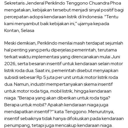
Sekretaris Jenderal Periklindo Tenggono Chuandra Phoa
mengatakan, kebijakan tersebut menjadi sinyal positif bagi
percepatan adopsi kendaraan listrik di Indonesia. “Tentu
kami menyambut baik kebijakan ini,” ujarnya kepada
Kontan, Selasa
Meski demikian, Periklindo menilai masih terdapat sejumlah
hal penting yang perlu diperjelas pemerintah, terutama
terkait waktu implementasi yang direncanakan mulai Juni
2026, serta besaran insentif untuk kendaraan selain motor
listrik roda dua. Saat ini, pemerintah disebut menyiapkan
subsidi sebesar Rp 5 juta per unit untuk motor listrik roda
dua. Namun, industri mempertanyakan skema insentif
untuk motor roda tiga, mobil listrik, hingga kendaraan
niaga. “Berapa yang akan diberikan untuk roda tiga?
Berapa untuk mobil? Apakah kendaraan niaga juga
mendapatkan insentif?” kata Tenggono. Menurutnya,
insentif sebaiknya tidak hanya difokuskan pada kendaraan
penumpang, tetapi juga mencakup kendaraan niaga.