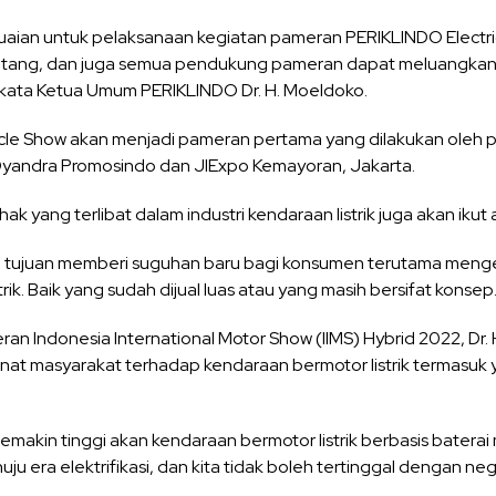
aian untuk pelaksanaan kegiatan pameran PERIKLINDO Electri
matang, dan juga semua pendukung pameran dapat meluangkan
,” kata Ketua Umum PERIKLINDO Dr. H. Moeldoko.
icle Show akan menjadi pameran pertama yang dilakukan oleh 
ndra Promosindo dan JIExpo Kemayoran, Jakarta.
ak yang terlibat dalam industri kendaraan listrik juga akan ikut 
n tujuan memberi suguhan baru bagi konsumen terutama meng
ik. Baik yang sudah dijual luas atau yang masih bersifat konsep
ran Indonesia International Motor Show (IIMS) Hybrid 2022, Dr.
nat masyarakat terhadap kendaraan bermotor listrik termasuk 
emakin tinggi akan kendaraan bermotor listrik berbasis bater
ju era elektrifikasi, dan kita tidak boleh tertinggal dengan neg