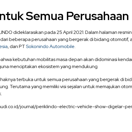
untuk Semua Perusahaan
LINDO dideklarasikan pada 25 April 2021. Dalam halaman resmi
i dari beberapa perusahaan yang bergerak di bidang otomotif, a
sia
, dan PT
Sokonindo Automobile
.
hwa kebutuhan mobilitas masa depan akan didominasi kendar
r guna menciptakan ekosistem yang mendukung.
aknya terbuka untuk semua perusahaan yang bergerak di bidan
kung. Terutama yang memiliki visi sejalan untuk memajukan oto
k.
udi.co.id/journal/periklindo-electric-vehicle-show-digelar-p