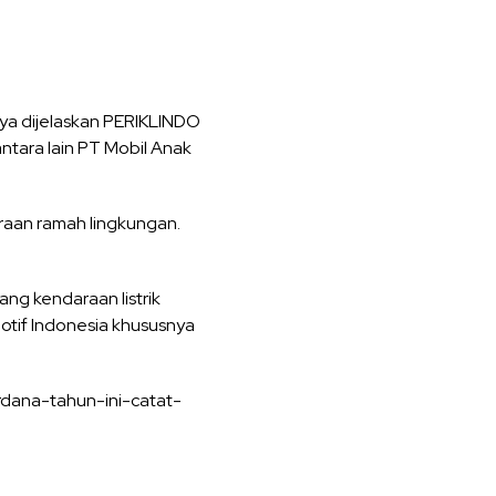
nya dijelaskan PERIKLINDO
ntara lain PT Mobil Anak
aan ramah lingkungan.
g kendaraan listrik
motif Indonesia khususnya
erdana-tahun-ini-catat-