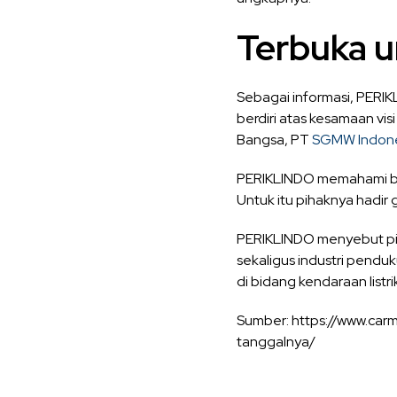
Terbuka 
Sebagai informasi, PERIK
berdiri atas kesamaan vis
Bangsa, PT
SGMW Indone
PERIKLINDO memahami ba
Untuk itu pihaknya hadi
PERIKLINDO menyebut pih
sekaligus industri pendu
di bidang kendaraan listri
Sumber: https://www.carm
tanggalnya/