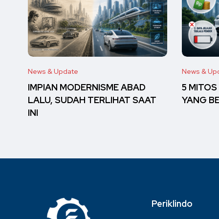
News & Update
News & Up
IMPIAN MODERNISME ABAD
5 MITOS
LALU, SUDAH TERLIHAT SAAT
YANG B
INI
Periklindo