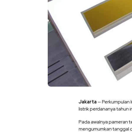
Jakarta
— Perkumpulan I
listrik perdananya tahun 
Pada awalnya pameran te
mengumumkan tanggal cut