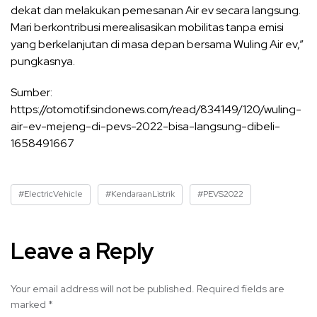
dekat dan melakukan pemesanan Air ev secara langsung.
Mari berkontribusi merealisasikan mobilitas tanpa emisi
yang berkelanjutan di masa depan bersama Wuling Air ev,”
pungkasnya.
Sumber:
https://otomotif.sindonews.com/read/834149/120/wuling-
air-ev-mejeng-di-pevs-2022-bisa-langsung-dibeli-
1658491667
#ElectricVehicle
#KendaraanListrik
#PEVS2022
Leave a Reply
Your email address will not be published.
Required fields are
marked
*