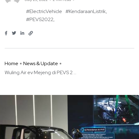
#ElectricVehicle
#KendaraanListrik
#PEVS2022
Home
News & Update
Wuling Air ev Mejeng di PEVS 2 ...