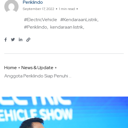
Periklindo
September 17, 2022
1 min read
#ElectricVehicle
#KendaraanListrik
#Periklindo
kendaraan listrik
Home
News & Update
Anggota Periklindo Siap Penuhi ...