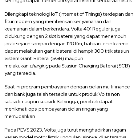
sehingga dapat memenuhi syarat insentif kendaraan listrik.
Dilengkapi teknologi IoT (Internet of Things) terdepan dan
fitur modern yang memberikan kenyamanan dan
keamanan dalam berkendara. Volta 401 Reguler juga
didukung dengan 2 slot baterai yang dapat menempuh
jarak sejauh sampai dengan 120 Km, bahkan lebih karena
dapat melakukan ganti baterai di hampir 300 titik stasiun
Sistem Ganti Baterai (SGB) maupun
melakukan
charging
pada Stasiun Charging Baterai (SCB)
yang tersedia.
Saat ini program pembayaran dengan cicilan multifinance
dan bank juga telah tersedia untuk produk Volta non
subsidi maupun subsidi. Sehingga, pembeli dapat
menikmati opsi pembayaran cicilan ringan yang
memudahkan.
Pada PEVS 2023, Volta juga turut menghadirkan ragam
varian model motor listrik unggulan lainnya, di antaranya