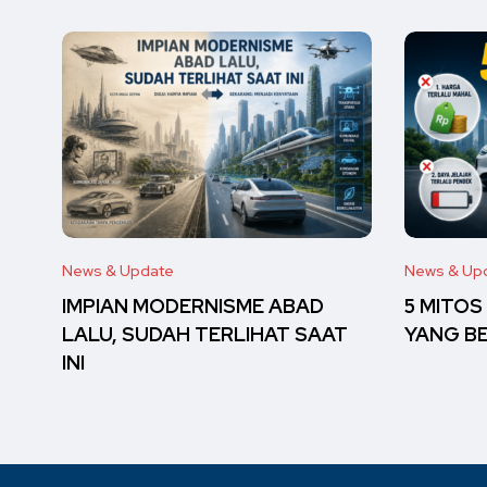
News & Update
News & Up
IMPIAN MODERNISME ABAD
5 MITOS
LALU, SUDAH TERLIHAT SAAT
YANG B
INI