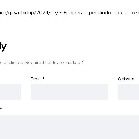
baca/gaya-hidup/2024/03/30/pameran-periklindo-digelar-kem
ly
be published.
Required fields are marked
*
Email
*
Website
*