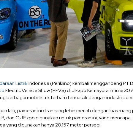
araan Listrik
Indonesia (Periklino) kembali menggandeng PT 
ndo
Electric Vehicle Show (PEVS) di JIExpo Kemayoran mulai 30 A
g berbagai mobil listrik terbaru termasuk dengan industri pe
n lalu, pameran ini dirancang lebih meriah dengan luas ruang p
 A, B, dan C JIExpo digunakan untuk pameran ini, yang mencapai
 area yang digunakan hanya 20.157 meter persegi.