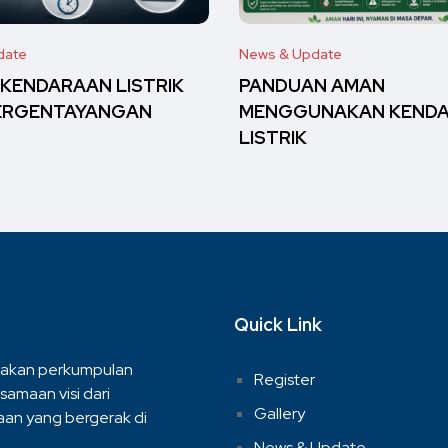
date
News & Update
 KENDARAAN LISTRIK
PANDUAN AMAN
ERGENTAYANGAN
MENGGUNAKAN KEND
LISTRIK
Quick Link
akan perkumpulan
Register
samaan visi dari
Gallery
an yang bergerak di
News & Update