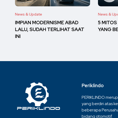
News & Update
News & Up
IMPIAN MODERNISME ABAD
5 MITOS
LALU, SUDAH TERLIHAT SAAT
YANG B
INI
Periklindo
PERIKLINDO merup
yang berdiri atas ke
beberapa Perusaha
bidang otomotif.