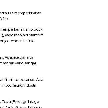
edia. Dia memperkirakan
024).
uk memperkenalkan produk
), yang menjadi platform
menjadi wadah untuk
n. Asiabike Jakarta
emasaran yang sangat
 listrik terbesar se-Asia
tor listrik, industri
 Tesla (Prestige Image
apat AHM, Gesits, Keeway,