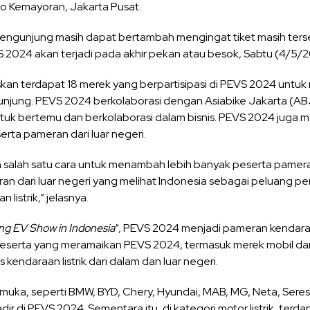
po Kemayoran, Jakarta Pusat.
 pengunjung masih dapat bertambah mengingat tiket masih ters
2024 akan terjadi pada akhir pekan atau besok, Sabtu (4/5/2
laskan terdapat 18 merek yang berpartisipasi di PEVS 2024 unt
njung. PEVS 2024 berkolaborasi dengan Asiabike Jakarta (ABJ
tuk bertemu dan berkolaborasi dalam bisnis. PEVS 2024 juga 
rta pameran dari luar negeri.
n salah satu cara untuk menambah lebih banyak peserta pamera
 dari luar negeri yang melihat Indonesia sebagai peluang p
 listrik,” jelasnya.
ng EV Show in Indonesia
“, PEVS 2024 menjadi pameran kendaraan
eserta yang meramaikan PEVS 2024, termasuk merek mobil dan mo
kendaraan listrik dari dalam dan luar negeri.
uka, seperti BMW, BYD, Chery, Hyundai, MAB, MG, Neta, Seres,
dir di PEVS 2024. Sementara itu, di kategori motor listrik, terd