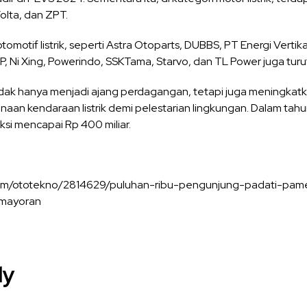
olta, dan ZPT.
otif listrik, seperti Astra Otoparts, DUBBS, PT Energi Vertika
P, Ni Xing, Powerindo, SSKTama, Starvo, dan TL Power juga tur
dak hanya menjadi ajang perdagangan, tetapi juga meningkat
an kendaraan listrik demi pelestarian lingkungan. Dalam tah
ksi mencapai Rp 400 miliar.
com/ototekno/2814629/puluhan-ribu-pengunjung-padati-pamer
emayoran
ly