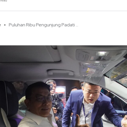
 read
e
Puluhan Ribu Pengunjung Padati ...