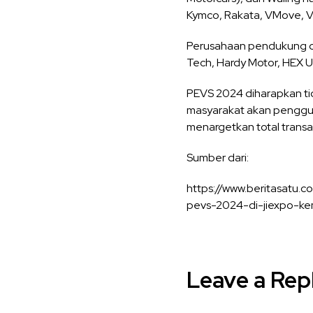
Kymco, Rakata, VMove, V
Perusahaan pendukung otom
Tech, Hardy Motor, HEX U
PEVS 2024 diharapkan ti
masyarakat akan pengguna
menargetkan total transa
Sumber dari:
https://www.beritasatu.
pevs-2024-di-jiexpo-k
Leave a Rep