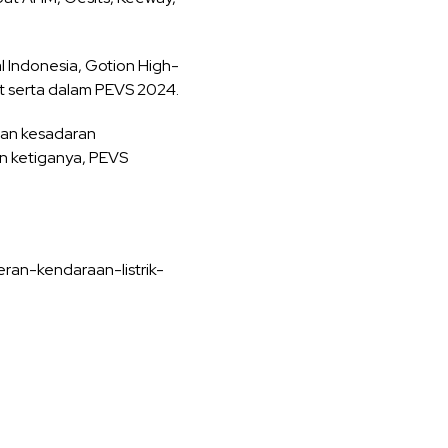
l Indonesia, Gotion High-
ut serta dalam PEVS 2024.
kan kesadaran
un ketiganya, PEVS
an-kendaraan-listrik-