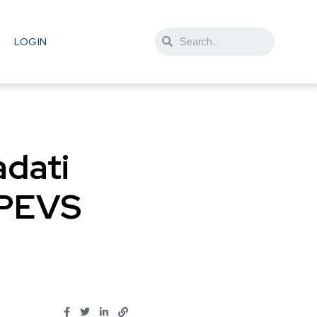
LOGIN
adati
 PEVS