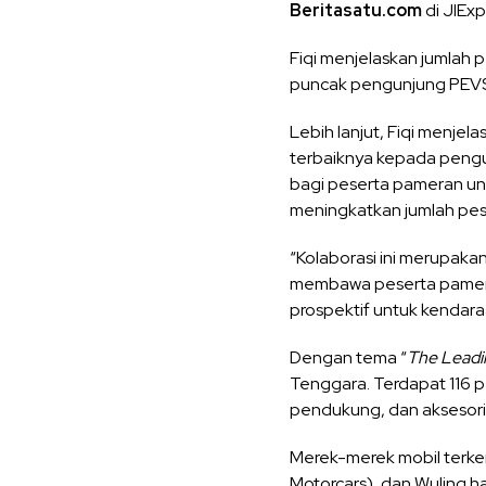
Beritasatu.com
di JIEx
Fiqi menjelaskan jumlah
puncak pengunjung PEVS 
Lebih lanjut, Fiqi menje
terbaiknya kepada pengu
bagi peserta pameran un
meningkatkan jumlah pese
“Kolaborasi ini merupaka
membawa peserta pameran
prospektif untuk kendaraan
Dengan tema “
The Leadi
Tenggara. Terdapat 116 p
pendukung, dan aksesoris 
Merek-merek mobil terkem
Motorcars), dan Wuling ha