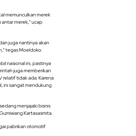
 lokal memunculkan merek
i antar merek,” ucap
 dan juga nantinya akan
n,” tegas Moeldoko.
 nasional ini, pastinya
rintah juga memberikan
relatif tidak ada. Karena
il, ini sangat mendukung
sedang menjajaki bisnis
s Gumiwang Kartasasmita.
i pabrikan otomotif
.