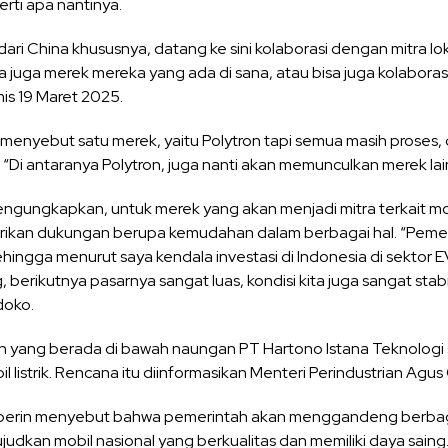
erti apa nantinya.
, dari China khususnya, datang ke sini kolaborasi dengan mitra
sa juga merek mereka yang ada di sana, atau bisa juga kolaboras
is 19 Maret 2025.
a menyebut satu merek, yaitu Polytron tapi semua masih proses,
“Di antaranya Polytron, juga nanti akan memunculkan merek lai
ngungkapkan, untuk merek yang akan menjadi mitra terkait mobil
ikan dukungan berupa kemudahan dalam berbagai hal. “Peme
ngga menurut saya kendala investasi di Indonesia di sektor EV 
berikutnya pasarnya sangat luas, kondisi kita juga sangat stab
doko.
ron yang berada di bawah naungan PT Hartono Istana Teknologi 
 listrik. Rencana itu diinformasikan Menteri Perindustrian Agu
perin menyebut bahwa pemerintah akan menggandeng berbaga
udkan mobil nasional yang berkualitas dan memiliki daya saing