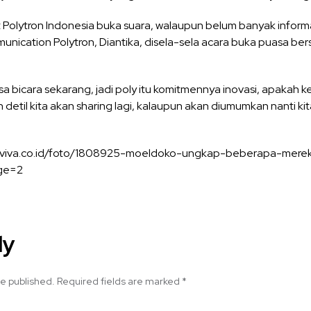
 Polytron Indonesia buka suara, walaupun belum banyak infor
ication Polytron, Diantika, disela-sela acara buka puasa ber
a bicara sekarang, jadi poly itu komitmennya inovasi, apakah 
h detil kita akan sharing lagi, kalaupun akan diumumkan nanti kit
www.viva.co.id/foto/1808925-moeldoko-ungkap-beberapa-mer
age=2
ly
be published.
Required fields are marked
*