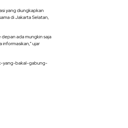
masi yang diungkapkan
sama di Jakarta Selatan,
ke depan ada mungkin saja
a informasikan,” ujar
ek-yang-bakal-gabung-