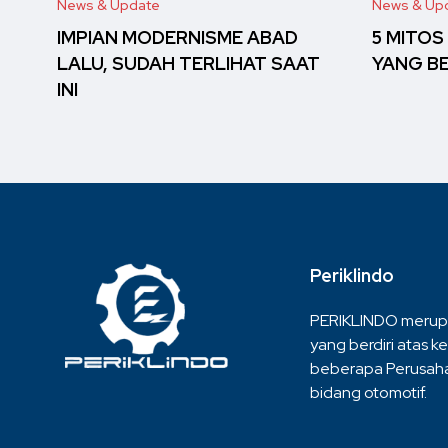
News & Update
News & Up
IMPIAN MODERNISME ABAD
5 MITOS
LALU, SUDAH TERLIHAT SAAT
YANG B
INI
Periklindo
PERIKLINDO merup
yang berdiri atas ke
beberapa Perusaha
bidang otomotif.