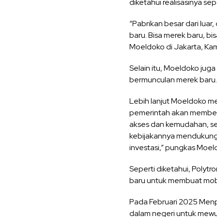
diketahui realisasinya sep
“Pabrikan besar dari luar
baru. Bisa merek baru, bi
Moeldoko di Jakarta, Kam
Selain itu, Moeldoko jug
bermunculan merek baru. 
Lebih lanjut Moeldoko me
pemerintah akan member
akses dan kemudahan, sehi
kebijakannya mendukung, 
investasi,” pungkas Moel
Seperti diketahui, Polyt
baru untuk membuat mobil
Pada Februari 2025 Men
dalam negeri untuk mewuj