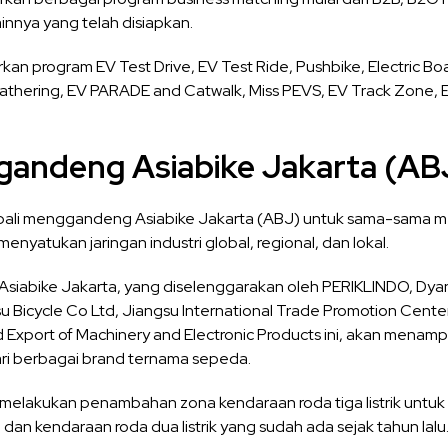
innya yang telah disiapkan.
n program EV Test Drive, EV Test Ride, Pushbike, Electric Bo
Gathering, EV PARADE and Catwalk, Miss PEVS, EV Track Zone, 
andeng Asiabike Jakarta (AB
mbali menggandeng Asiabike Jakarta (ABJ) untuk sama-sama me
enyatukan jaringan industri global, regional, dan lokal.
Asiabike Jakarta, yang diselenggarakan oleh PERIKLINDO, Dy
gsu Bicycle Co Ltd, Jiangsu International Trade Promotion Cent
Export of Machinery and Electronic Products ini, akan menam
dari berbagai brand ternama sepeda.
n melakukan penambahan zona kendaraan roda tiga listrik unt
l dan kendaraan roda dua listrik yang sudah ada sejak tahun lalu