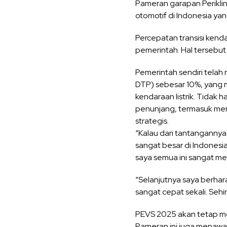
Pameran garapan Perikli
otomotif di Indonesia y
Percepatan transisi kend
pemerintah. Hal tersebut 
Pemerintah sendiri telah
DTP) sebesar 10%, yang
kendaraan listrik. Tidak h
penunjang, termasuk memp
strategis.
“Kalau dari tantangannya
sangat besar di Indones
saya semua ini sangat me
“Selanjutnya saya berhar
sangat cepat sekali. Seh
PEVS 2025 akan tetap me
Pameran ini juga menawar