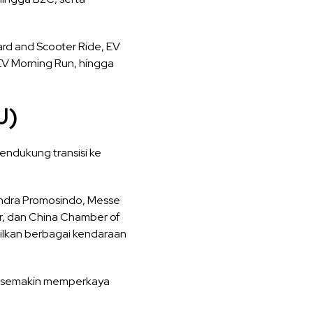
ard and Scooter Ride, EV
EV Morning Run, hingga
J)
ndukung transisi ke
andra Promosindo, Messe
er, dan China Chamber of
pilkan berbagai kendaraan
uk semakin memperkaya
.