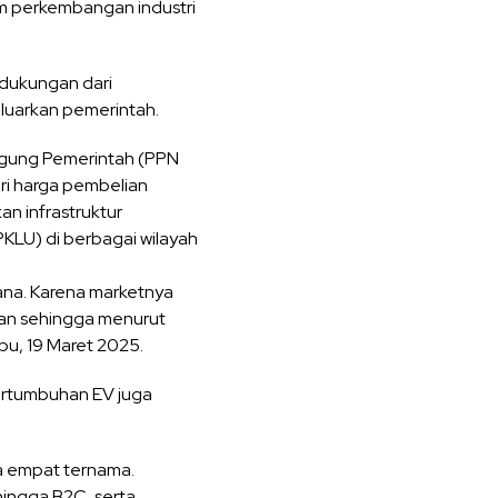
m perkembangan industri
 dukungan dari
eluarkan pemerintah.
nggung Pemerintah (PPN
i harga pembelian
an infrastruktur
KLU) di berbagai wilayah
sana. Karena marketnya
han sehingga menurut
bu, 19 Maret 2025.
pertumbuhan EV juga
a empat ternama.
hingga B2C, serta