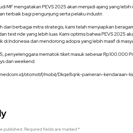
di MF mengatakan PEVS 2025 akan menjadi ajang yang lebih ino
 terbaik bagi pengunjung serta pelaku industri.
dari berbagai mitra strategis, kami telah menyiapkan beraga
 dan test ride yang lebih luas. Kami optimis bahwa PEVS 2025
ik di Indonesia dan mendorong adopsi yang lebih masif di masyar
, penyelenggara mematok tiket masuk sebesar Rp100.000 P
ys dan weekend.
w.medcom.id/otomotif/mobil/Dkqe8qnk-pameran-kendaraan-lis
ly
be published.
Required fields are marked
*