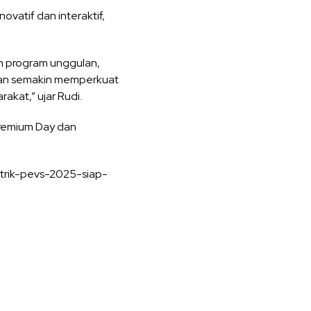
vatif dan interaktif,
m program unggulan,
 akan semakin memperkuat
akat,” ujar Rudi.
remium Day dan
trik-pevs-2025-siap-