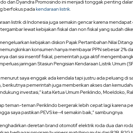
ndo dan Dyandra Promosindo ini menjadi tonggak penting dala
ang berfokus pada
kendaraan listrik
.
araan listrik di Indonesia juga semakin gencar karena mendapat
tergambar lewat kebijakan fiskal dan non fiskal yang sudah dik
 mengeluarkan kebijakan diskon Pajak Pertambahan Nilai Dita
 memungkinkan konsumen hanya membayar PPN sebesar 2% dar
anya dari sisi insentif fiskal, pemerintah juga aktif mengembangk
erluas jaringan Stasiun Pengisian Kendaraan Listrik Umum (SP
 menurut saya enggak ada kendala tapi justru ada peluang di 
ia, berikutnya pemerintah juga memberikan akses dan kemuda
ndukung investasi,” kata Ketua Umum Periklindo, Moeldoko, Ra
ap teman-teman Periklindo bergerak lebih cepat lagi karena 
ingga saya pastikan PEVS ke-4 semakin baik,” sambungnya.
nghadirkan deretan brand otomotif elektrik roda dua dan rod
kan berbagai program business matching mulai dari B2B, B2G 