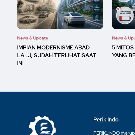
News & Update
News & Up
IMPIAN MODERNISME ABAD
5 MITOS
LALU, SUDAH TERLIHAT SAAT
YANG B
INI
Periklindo
PERIKLINDO merup