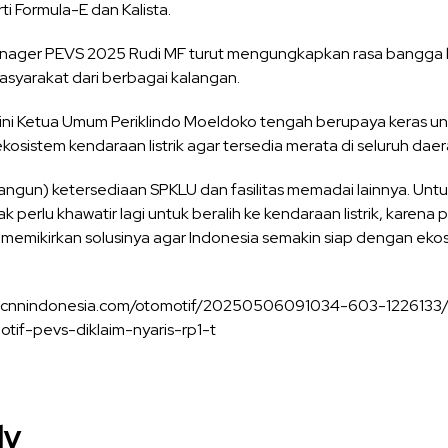
i Formula-E dan Kalista.
Manager PEVS 2025 Rudi MF turut mengungkapkan rasa bangga
asyarakat dari berbagai kalangan.
ni Ketua Umum Periklindo Moeldoko tengah berupaya keras u
istem kendaraan listrik agar tersedia merata di seluruh daer
ngun) ketersediaan SPKLU dan fasilitas memadai lainnya. Untuk 
k perlu khawatir lagi untuk beralih ke kendaraan listrik, karena 
 memikirkan solusinya agar Indonesia semakin siap dengan ekosi
www.cnnindonesia.com/otomotif/20250506091034-603-1226133/
tif-pevs-diklaim-nyaris-rp1-t
ly