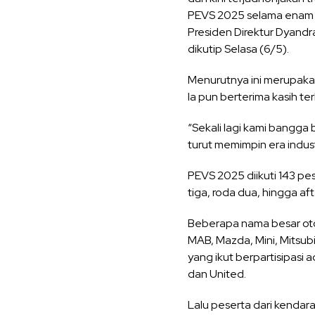
PEVS 2025 selama enam ha
Presiden Direktur Dyand
dikutip Selasa (6/5).
Menurutnya ini merupakan 
Ia pun berterima kasih t
“Sekali lagi kami bangga 
turut memimpin era industr
PEVS 2025 diikuti 143 pes
tiga, roda dua, hingga af
Beberapa nama besar otom
MAB, Mazda, Mini, Mitsub
yang ikut berpartisipasi
dan United.
Lalu peserta dari kendara