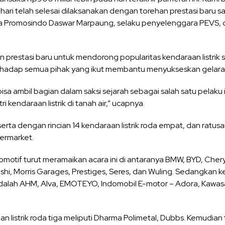
ri telah selesai dilaksanakan dengan torehan prestasi baru 
ra Promosindo Daswar Marpaung, selaku penyelenggara PEVS, d
prestasi baru untuk mendorong popularitas kendaraan listrik s
erhadap semua pihak yang ikut membantu menyukseskan gelaran
bisa ambil bagian dalam saksi sejarah sebagai salah satu pelak
i kendaraan listrik di tanah air,” ucapnya.
erta dengan rincian 14 kendaraan listrik roda empat, dan ratusan
termarket.
otif turut meramaikan acara ini di antaranya BMW, BYD, Chery
ishi, Morris Garages, Prestiges, Seres, dan Wuling. Sedangkan
 adalah AHM, Alva, EMOTEYO, Indomobil E-motor – Adora, Kawasa
an listrik roda tiga meliputi Dharma Polimetal, Dubbs. Kemudia