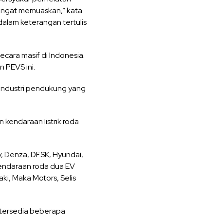
sangat memuaskan,” kata
alam keterangan tertulis
ecara masif di Indonesia.
 PEVS ini.
u industri pendukung yang
 kendaraan listrik roda
, Denza, DFSK, Hyundai,
 kendaraan roda dua EV
ki, Maka Motors, Selis
n tersedia beberapa