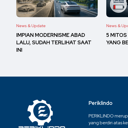
News & Update
News & Up
IMPIAN MODERNISME ABAD
5 MITOS
LALU, SUDAH TERLIHAT SAAT
YANG B
INI
Periklindo
PERIKLINDO merup
yang berdiri atas ke