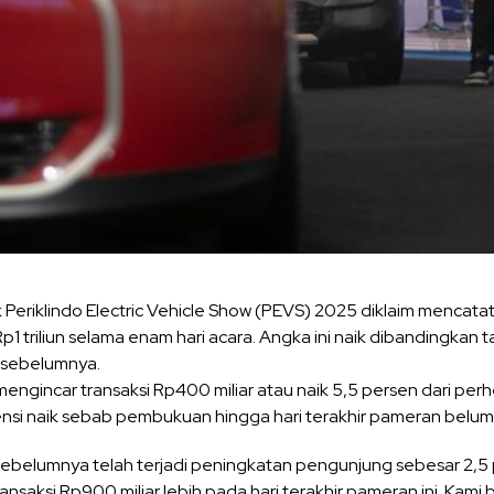
 Periklindo Electric Vehicle Show (PEVS) 2025 diklaim mencatat 
Rp1 triliun selama enam hari acara. Angka ini naik dibandingkan 
 sebelumnya.
gincar transaksi Rp400 miliar atau naik 5,5 persen dari perhe
si naik sebab pembukuan hingga hari terakhir pameran belum 
belumnya telah terjadi peningkatan pengunjung sebesar 2,5 pe
transaksi Rp900 miliar lebih pada hari terakhir pameran ini. Kam