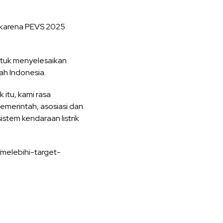
 karena PEVS 2025
ntuk menyelesaikan
ah Indonesia.
itu, kami rasa
pemerintah, asosiasi dan
stem kendaraan listrik
melebihi-target-