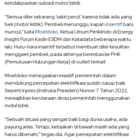
ketidakpastian subsidi motor listrik.
“Semua diler sekarang ‘sakit perut’ karena tidak ada yang
beli (motor listrik). Pembeli menunggu, kapan
insentif
baru
muncul,” kata
Moeldoko
, Ketua Umum Periklindo di Energy
Insight Forum Kadin ESDM dan Katadata beberapa waktu
lalu. Huru-hara insentif tersebut membuat diler kesulitan
menggaet pembeli, pada akhirnya berimbas ke PHK
(Pemutusan Hubungan Kerja) di outlet terkait.
Moeldoko menegaskan inisiatif pemerintah dalam
mendukung percepatan elektrifikasi sudah cukup baik.
Seperti Inpres (Instruksi Presiden) Nomor 7 Tahun 2022,
mewajibkan kendaraan dinas pemerintah menggunakan
mobil listrik.
“Sebuah situasi yang sangat baik bagi dunia usaha, ada
payung jelas. Tetapi, kebijakan di bawah masih ada yang
harus dibenahi,” tegas dia. Agar percepatan elektrifikasi