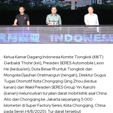
Ketua Kamar Dagang Indonesia Komite Tiongkok (KIKT)
Garibaldi Thohir (kiri), Presiden SERES Automobile Leon
He (kedua kiri), Duta Besar RI untuk Tiongkok dan
Mongolia Djauhari Oratmangun (tengah), Direktur Gugus
Tugas Otomotif Kota Chongqing Qing Zhou (kedua
kanan) dan Wakil Presiden SERES Group Yin Xianzhi
(kanan) meluncurkan tur jalan darat mobil listrik asal China
Aito dari Chongqing ke Jakarta sepanjang 5.000
kilometer di Super Factory Seres, Kota Chongqing, China
pada Senin (4/8/2025). Tur darat tersebut